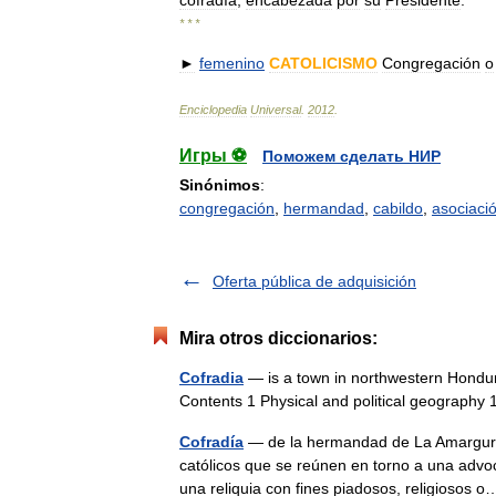
cofradía
,
encabezada
por
su
Presidente
.
* * *
►
femenino
CATOLICISMO
Congregación
o
Enciclopedia
Universal
.
2012
.
Игры ⚽
Поможем сделать НИР
Sinónimos
:
congregación
,
hermandad
,
cabildo
,
asociaci
Oferta pública de adquisición
Mira otros diccionarios:
Cofradia
— is a town in northwestern Hondura
Contents 1 Physical and political geography
Cofradía
— de la hermandad de La Amargura 
católicos que se reúnen en torno a una advoc
una reliquia con fines piadosos, religioso