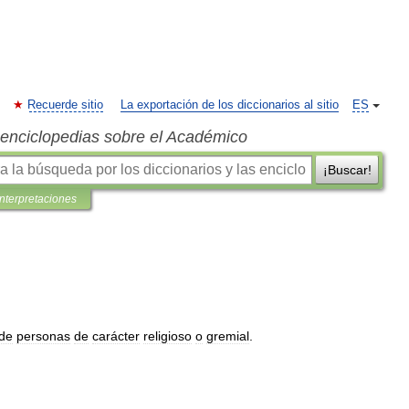
Recuerde sitio
La exportación de los diccionarios al sitio
ES
s enciclopedias sobre el Académico
¡Buscar!
interpretaciones
de
personas
de
carácter
religioso
o
gremial
.