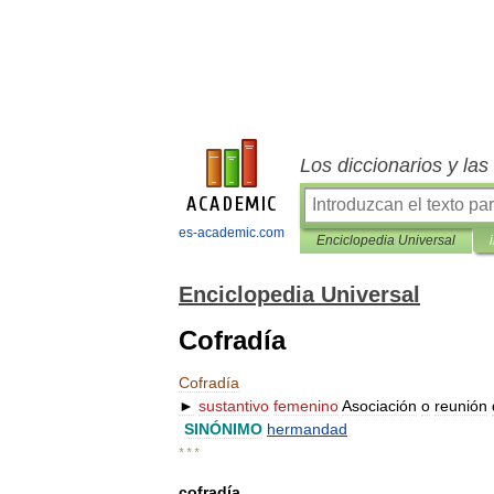
Los diccionarios y la
es-academic.com
Enciclopedia Universal
Enciclopedia Universal
Cofradía
Cofradía
►
sustantivo
femenino
Asociación
o
reunión
SINÓNIMO
hermandad
* * *
cofradía