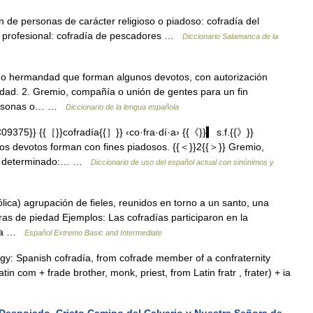
 de personas de carácter religioso o piadoso: cofradía del
er profesional: cofradía de pescadores …
Diccionario Salamanca de la
 o hermandad que forman algunos devotos, con autorización
edad. 2. Gremio, compañía o unión de gentes para un fin
 personas o… …
Diccionario de la lengua española
375}} {{［}}cofradía{{］}} ‹co·fra·dí·a› {{《}}▍ s.f.{{》}}
os devotos forman con fines piadosos. {{＜}}2{{＞}} Gremio,
fin determinado:… …
Diccionario de uso del español actual con sinónimos y
ólica) agrupación de fieles, reunidos en torno a un santo, una
obras de piedad Ejemplos: Las cofradías participaron en la
día …
Español Extremo Basic and Intermediate
gy: Spanish cofradía, from cofrade member of a confraternity
n com + frade brother, monk, priest, from Latin fratr , frater) + ia