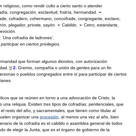
in
religioso
,
como
rendir
culto
a
cierto
santo
o
atender
adía
,
congregación
,
esclavitud
,
fratría
,
hermandad
.
➢
rade
,
cofradero
,
cohermano
,
concofrade
,
congregante
,
esclavo
,
rón
,
plegador
,
prioste
,
sayón
.
➢
Cabildo
.
➢
Cetro
,
estandarte
,
evoción
.
:
‘
Una
cofradía
de
ladrones
’.
participar
en
ciertos
privilegios
.
rmandad
que
forman
algunos
devotos
,
con
autorización
edad
. ||
2
.
Gremio
,
compañía
o
unión
de
gentes
para
un
fin
ersonas
o
pueblos
congregados
entre
sí
para
participar
de
ciertos
fianes
.
licos
que
se
reúnen
en
torno
a
una
advocación
de
Cristo
,
la
o
una
reliquia
.
Existen
tres
tipos
de
cofradías:
penitenciales
,
que
el
resto
del
año
,
y
sacramentales
,
que
tienen
como
titular
al
uelen
organizar
una
procesión
,
al
menos
una
vez
al
año
,
bien
lenario
de
la
cofradía
es
el
cabildo
o
asamblea
general
de
todos
ado
de
elegir
la
Junta
,
que
es
el
órgano
de
gobierno
de
la