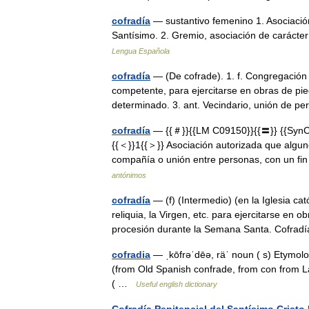
cofradía
— sustantivo femenino 1. Asociación
Santísimo. 2. Gremio, asociación de caráct
Lengua Española
cofradía
— (De cofrade). 1. f. Congregación
competente, para ejercitarse en obras de pi
determinado. 3. ant. Vecindario, unión de
cofradía
— {{＃}}{{LM C09150}}{{〓}} {{SynC09
{{＜}}1{{＞}} Asociación autorizada que algun
compañía o unión entre personas, con un 
antónimos
cofradía
— (f) (Intermedio) (en la Iglesia cat
reliquia, la Virgen, etc. para ejercitarse en 
procesión durante la Semana Santa. Cofra
cofradia
— ˌkōfrəˈdēə, räˈ noun ( s) Etymolo
(from Old Spanish confrade, from con from Lati
( …
Useful english dictionary