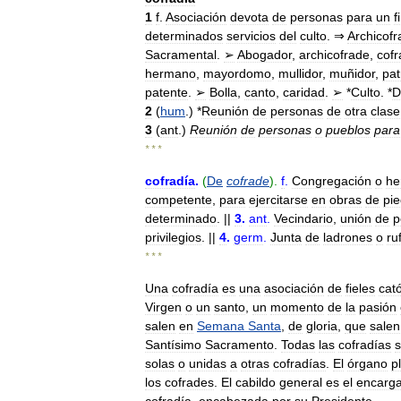
1
f
.
Asociación
devota
de
personas
para
un
f
determinados
servicios
del
culto
. ⇒
Archicofr
Sacramental
.
➢
Abogador
,
archicofrade
,
cof
hermano
,
mayordomo
,
mullidor
,
muñidor
,
pat
patente
.
➢
Bolla
,
canto
,
caridad
.
➢
*
Culto
. *
D
2
(
hum
.) *
Reunión
de
personas
de
otra
clase
3
(
ant
.)
Reunión
de
personas
o
pueblos
para
* * *
cofradía
.
(
De
cofrade
).
f
.
Congregación
o
he
competente
,
para
ejercitarse
en
obras
de
pi
determinado
. ||
3
.
ant
.
Vecindario
,
unión
de
p
privilegios
. ||
4
.
germ
.
Junta
de
ladrones
o
ru
* * *
Una
cofradía
es
una
asociación
de
fieles
cató
Virgen
o
un
santo
,
un
momento
de
la
pasión
salen
en
Semana
Santa
,
de
gloria
,
que
salen
Santísimo
Sacramento
.
Todas
las
cofradías
s
solas
o
unidas
a
otras
cofradías
.
El
órgano
p
los
cofrades
.
El
cabildo
general
es
el
encarg