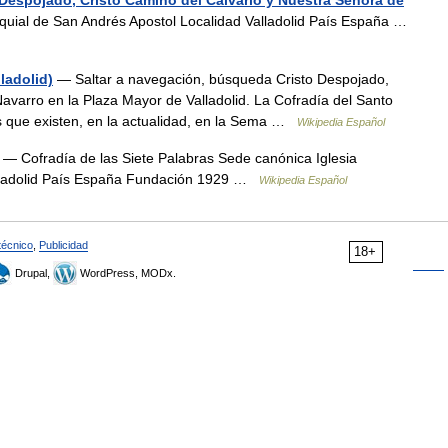
 Despojado, Cristo Camino del Calvario y Nuestra Señora de
quial de San Andrés Apostol Localidad Valladolid País España …
ladolid)
— Saltar a navegación, búsqueda Cristo Despojado,
 Navarro en la Plaza Mayor de Valladolid. La Cofradía del Santo
as que existen, en la actualidad, en la Sema …
Wikipedia Español
— Cofradía de las Siete Palabras Sede canónica Iglesia
Valladolid País España Fundación 1929 …
Wikipedia Español
técnico
,
Publicidad
18+
Drupal,
WordPress, MODx.