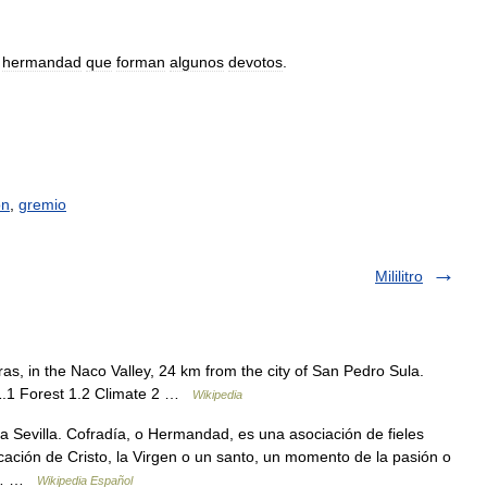
hermandad
que
forman
algunos
devotos
.
ón
,
gremio
Mililitro
s, in the Naco Valley, 24 km from the city of San Pedro Sula.
 1.1 Forest 1.2 Climate 2 …
Wikipedia
Sevilla. Cofradía, o Hermandad, es una asociación de fieles
ación de Cristo, la Virgen o un santo, un momento de la pasión o
s o… …
Wikipedia Español