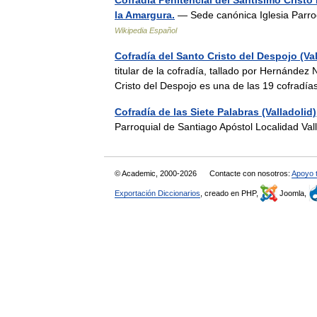
Cofradía Penitencial del Santísimo Cristo
la Amargura.
— Sede canónica Iglesia Parro
Wikipedia Español
Cofradía del Santo Cristo del Despojo (Val
titular de la cofradía, tallado por Hernández
Cristo del Despojo es una de las 19 cofradí
Cofradía de las Siete Palabras (Valladolid)
Parroquial de Santiago Apóstol Localidad 
© Academic, 2000-2026
Contacte con nosotros:
Apoyo 
Exportación Diccionarios
, creado en PHP,
Joomla,